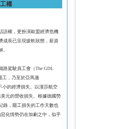
工權
話語權，更扮演歐盟經濟危機
濟成長已呈現疲軟狀態，薪資
解。
駕駛員工會（The GDL
機師的大罷工，乃至於亞馬遜
造成不小的經濟損失。以漢莎航空
2億美元的營收損失。根據德國勞
來的紀錄，罷工損失的工作天數也
的惡化情勢仍在加劇之中，似乎