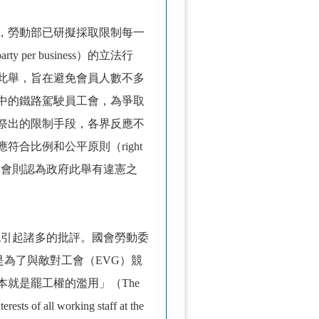
，勞動部已研擬採取限制每一
party per business）的立法行
此舉，旨在避免會員人數不多
中的鐵路駕駛員工會，為爭取
祭出的限制手段，各界反應不
應符合比例和公平原則（right
fairness），而工會則認為政府此舉有違憲之
件，也引起諸多的批評。國會勞動委
，而是為了與敵對工會（EVG）競
就是罷工權的濫用」（The
erests of all working staff at the