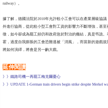
railway）。
據了解，德國法院於2010年允許較小工會可以在產業層級協議（industr
外進行協商，從此較小型工會對工資的影響力不斷增強，甚至
徵，如今卻成為罷工頻仍和政府急於對治的癥結，真是弔詭。
霍，過度自我膨脹的工會恐難逃被「消風」，而當新的遊戲規
將如何演繹，將會是另一齣大戲。
延伸閱讀
》》
鐵路司機一再罷工
梅克爾憂心
》》
UPDATE 1-German train drivers begin strike despite Merkel w