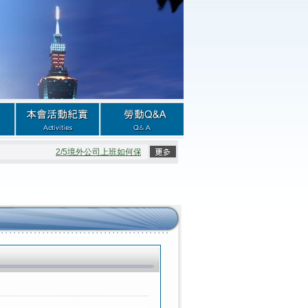
2/5境外公司上班如何保障權益
2/5公司的強制開會
2