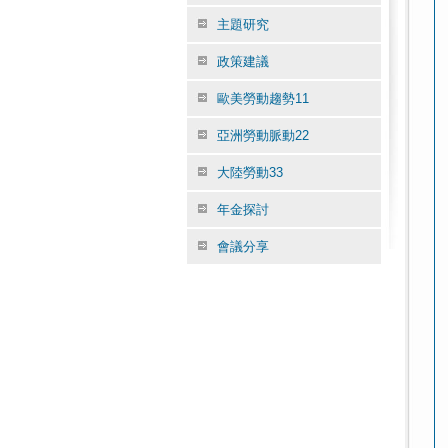
主題研究
政策建議
歐美勞動趨勢11
亞洲勞動脈動22
大陸勞動33
年金探討
會議分享