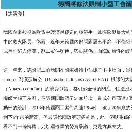
德國將修法限制小型工會罷
【洪清海】
德國向來被視為歐盟中經濟最穩定的模範生，掌握歐盟最大的
中的救火隊長。然而，近年來德國內部問題層出不窮，不僅經
成長也陷入停滯，罷工案件頻傳，勞動關係正面臨結構性的崩
這一年來，德國罷工的新聞在國際媒體中佔據了不少版面，從鐵路
union）到漢莎航空（Deutsche Lufthansa AG (LHA)）
（Amazon.com Inc）的勞資爭議，都引起全球的關注，也
機師大罷工為例，爭議期間取消了5800航次，造成公司高達
動部的統計，2013年德國罷工案件高達1384件，破了20年
創下6年來的新高。但最讓德國政府頭痛的是，此一勞動關係
看不到一絲轉機，尤以運輸業的勞資爭議，更是方興未艾。