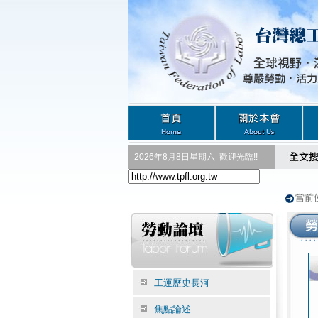
2026年8月8日星期六
歡迎光臨!!
當前
工運歷史長河
焦點論述