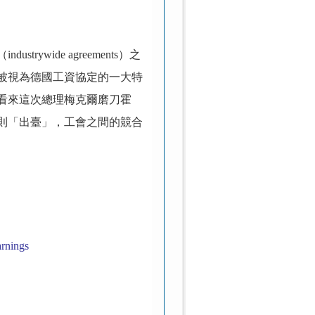
ywide agreements）之
被視為德國工資協定的一大特
看來這次總理梅克爾磨刀霍
則「出臺」，工會之間的競合
arnings