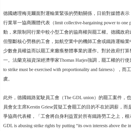
德國總理梅克爾面對運輸業緊張的勞動關係，日前對媒體表示
行業單一協商團體代表（limit collective-bargaining power to one 
動，來限制同行業中較小型工會的協商權與罷工權。德國政府
但壟斷核心勞務的工會，如航空業中的機師工會或鐵路運輸業
少數會員權益而以罷工來癱瘓整體事業的運作。對於政府打算
一。法蘭克福資深經濟學家Thomas Harjes強調，罷工權的行使
to strike must be exercised with proportionality and 
虞。
此外，德國鐵路駕駛員工會（The GDL union）的罷工案
員會女主席Kerstin Griese質疑工會罷工的目的不在於調薪
爭協商代表權，「工會將自身利益置於所有鐵路勞工之上，根本
GDL is abusing strike rights by putting “its own interests above the int