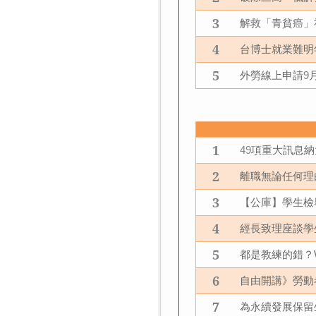
3
解救「青貧癌」
4
台博士就業難明
5
外勞線上申請
9
1
項重大訊息納
49
2
離職無論任何理
3
【公庫】學生檢
4
經長致理座談學
5
都是教練的錯？
6
自由開講》勞動
7
為永續發展保留