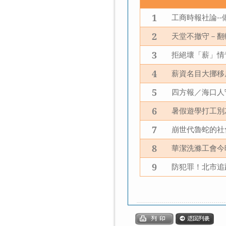
1
工商時報社論
--
2
天堂不撤守－翻
3
拒絕壞「薪」情
4
薪資名目大挪移
5
四方報／海口人
6
暑假遊學打工別
7
崩世代魯蛇的社
8
華潔洗滌工會今
9
防犯罪！北市追