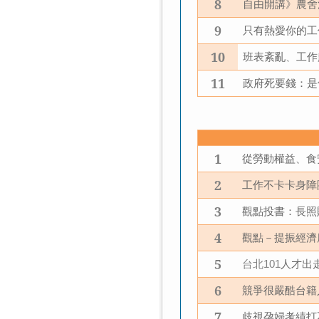
8
自由開講》農舍
9
只有熱愛你的工
10
班表紊亂
、
工作
11
政府死要錢：是
1
從勞動權益、食
2
工作不卡卡身障
3
觀點投書：長照
4
觀點－提振經濟
5
台北
人才出
101
6
競爭很嚴酷台籍
7
歧視孕婦考績打