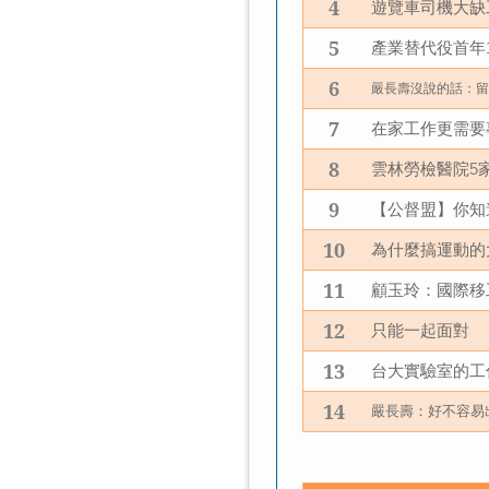
4
遊覽車司機大缺
5
產業替代役首年
6
嚴長壽沒說的話：
7
在家工作更需要
8
雲林勞檢醫院
5
9
【公督盟】你知
10
為什麼搞運動的
11
顧玉玲：國際移
12
只能一起面對
13
台大實驗室的工
14
嚴長壽：好不容易