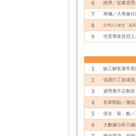
6
經濟／從麥當勞
7
專欄／大專兼任
8
台灣人口老化「超
9
培育專業長照人
1
缺工解套屠宰業
2
保護打工族違規
3
過勞喬不定
郵差
4
名家觀點／撤低
5
保全「薪」酸／
6
大數據分析
歲
25
學術霸凌，捍衛