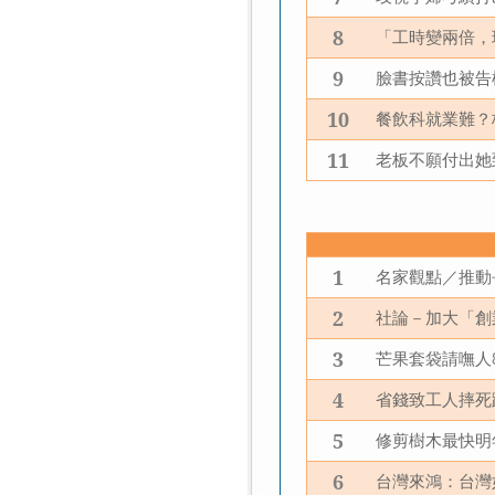
8
「工時變兩倍，
9
臉書按讚也被告
10
餐飲科就業難？
11
老板不願付出她
1
名家觀點／推動
2
社論－加大「創
3
芒果套袋請嘸人
4
省錢致工人摔死
5
修剪樹木最快明
6
台灣來鴻：台灣