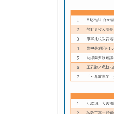
1
星期專訪》台大經
2
勞動者收入增長
3
康寧扎根教育培
4
防中暑
要訣！
3
6
5
紡織業要發達讓
6
王彩鸝／私校老
7
「不尊重專業」
1
互聯網、大數據
2
破除三高一低解