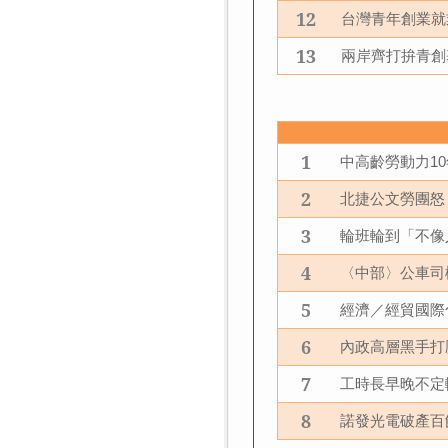
12
台灣青年創業就
13
兩岸齊打拚青創
1
中高齡勞動力
10
2
北捷公文勞團怒
3
輪班輪到「不像
4
〈中部〉公車司
5
經濟／經貿國際
6
內政高層黑手打
7
工時長早晚不定
8
諾發光電破產百