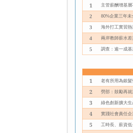
1
主管薪酬增基層
2
80%
企業三年未
3
海外打工實習熱
4
兩岸教師薪水差
5
調查：逾一成基
1
老有所用為銀髮
2
勞部：鼓勵再就
3
綠色創新擴大生
4
實踐社會責任企
5
工時長、薪資低