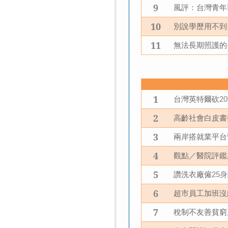
9
風評：台灣青年
10
別說學歷用不到
11
無法長期照護的
1
台灣英特爾砍
2
2
高齡社會白皮書
3
兩岸搭就業平台
4
觀點／醫院評鑑
5
讚洗衣廠僱
身
25
6
超市員工加班沒
7
稅制不友善貧窮