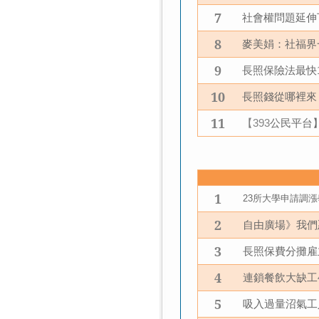
7
社會權問題延伸
8
麥美娟：社福界
9
長照保險法最快
10
長照錢從哪裡來
11
【
公民平台
393
1
所大學申請調漲
23
2
自由廣場》我們
3
長照保費分攤雇
4
連鎖餐飲大缺工
5
吸入過量沼氣工