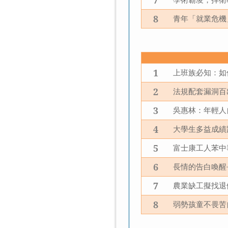
7
8
青年「就業危機
1
上班族必知：如
2
法規配套漏洞百
3
吳惠林：年輕人
4
大學生多益成績
5
富士康工人苯中
6
長情的告白喚醒
7
農業缺工擬找退
8
弱勢孩童不畏苦