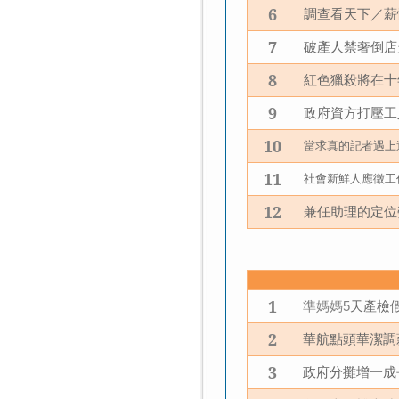
6
調查看天下／薪
7
破產人禁奢倒店
8
紅色獵殺將在十
9
政府資方打壓工
10
當求真的記者遇上
11
社會新鮮人應徵工
12
兼任助理的定位
1
準媽媽
天產檢
5
2
華航點頭華潔調
3
政府分攤增一成