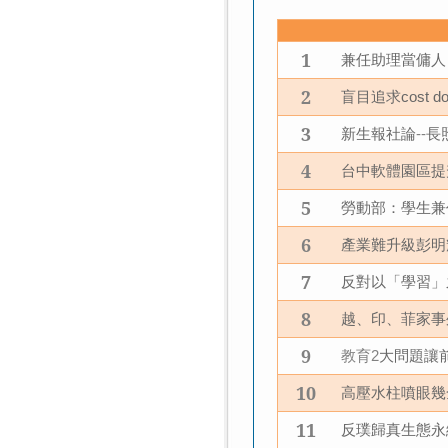
1
兼任助理當傭人
2
盲目追求
cost d
3
新生報社論
長
--
4
台中軟體園區提
5
勞動部：學生兼
6
產業難升級彭明
7
反對以「學習」
8
越、印、菲家事
9
教育
大問題讓
2
10
高壓水柱噴眼幾
11
反璞歸真生態永