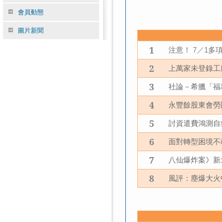
會員動態
圖片新聞
1
注意！
／
多
7
1
2
上萬家未登錄工
3
社論－希臘「福
4
永豐餘股東會勞
5
討資遣費鴻測自
6
面對轉型困境不
7
八仙爆炸案》新
8
風評：塵爆大火