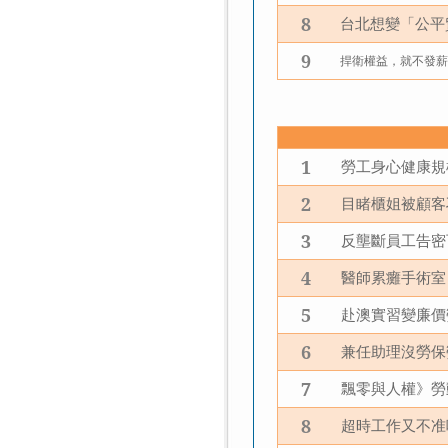
8
台北想變「公平
9
捍衛權益，就不發
1
勞工身心健康規
2
目睹櫃姐被顧客
3
反壟斷員工告密
4
醫師累癱手術室
5
赴澳實習變廉價
6
兼任助理沒勞保
7
飄零與人權》勞
8
超時工作又不准