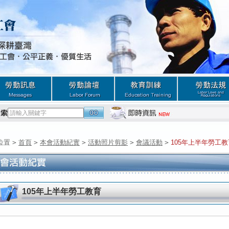
位置
>
首頁
>
本會活動紀實
>
活動照片剪影
>
會議活動
>
105年上半年勞工教
105年上半年勞工教育