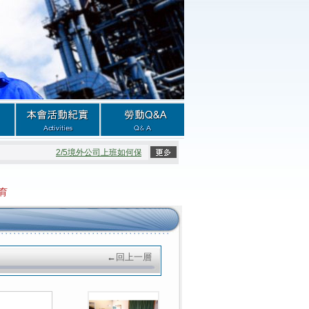
2/5境外公司上班如何保障權益
2/5公司的強制開會
育
←
回上一層