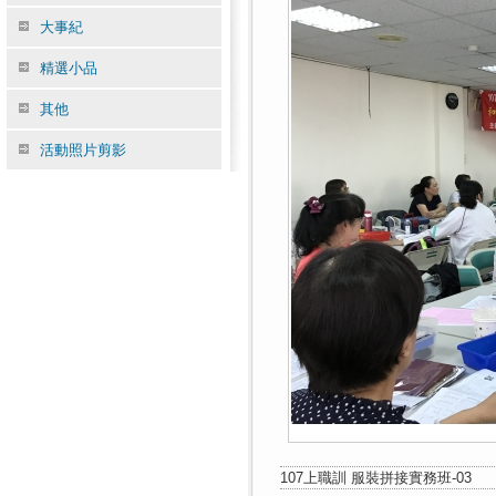
大事紀
精選小品
其他
活動照片剪影
107上職訓 服裝拼接實務班-03