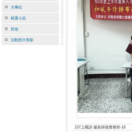
大事紀
精選小品
其他
活動照片剪影
107上職訓 服裝拼接實務班-18