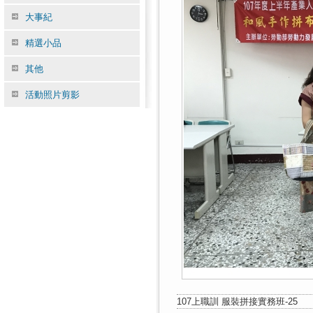
大事紀
精選小品
其他
活動照片剪影
107上職訓 服裝拼接實務班-25