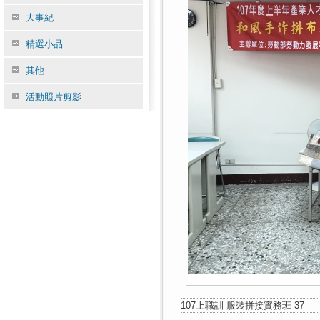
大事紀
精選小品
其他
活動照片剪影
107上職訓 服裝拼接實務班-37