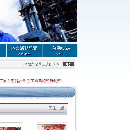
2/5境外公司上班如何保障權益
2/5公司的強制開會
2
勞工自主學習計畫-手工布藝縫紉行銷班
←
回上一層