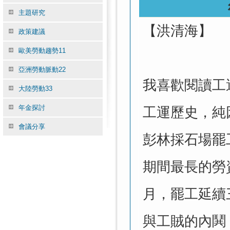
主題研究
【洪清海】
政策建議
歐美勞動趨勢11
亞洲勞動脈動22
我喜歡閱讀工
大陸勞動33
年金探討
工運歷史，純
會議分享
彭林採石場罷工（P
期間最長的勞
月，罷工延續
與工賊的內鬨