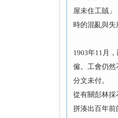
屋未住工賊」（'No
時的混亂與失
1903
年11月
僱。工會仍然
分文未付。
從有關彭林採
拼湊出百年前