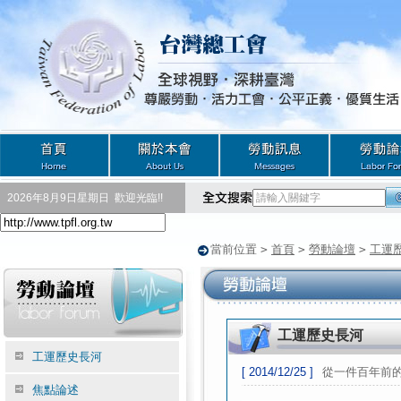
2026年8月9日星期日
歡迎光臨!!
當前位置
>
首頁
>
勞動論壇
>
工運
工運歷史長河
工運歷史長河
[ 2014/12/25 ]
從一件百年前
焦點論述